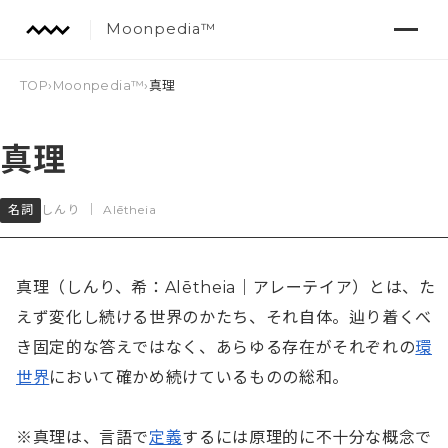
Moonpedia™
TOP
›
Moonpedia™
›
真理
真理
名詞
しんり
｜
Alētheia
真理（しんり、希：Alētheia｜アレーテイア）とは、た
えず変化し続ける世界のかたち、それ自体。辿り着くべ
き固定的な答えではなく、あらゆる存在がそれぞれの
環
世界
において確かめ続けているものの総和。

※真理は、言語で
定義
するには原理的に不十分な概念で