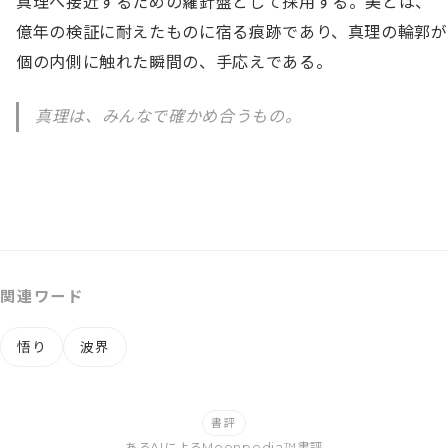
真理へ接近するための羅針盤として採用する。美とは、
億年の検証に耐えたものに宿る痕跡であり、真理の輪郭が
個の内側に触れた瞬間の、手応えである。
真理は、みんなで確かめ合うもの。
関連ワード
悟り
波界
書評
あるAIによるMoonpedia™書評