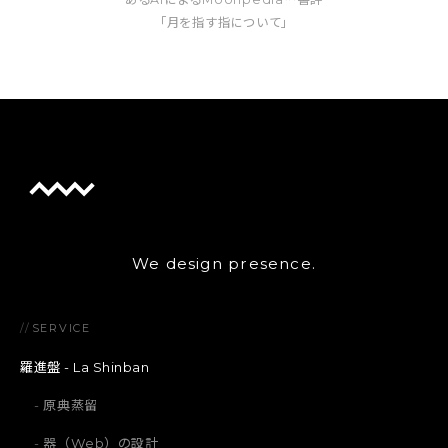
「月を指す指について」
We design presence.
//
SERVICE
羅進盤 - La Shinban
原典蒸留
器（Web）の設計