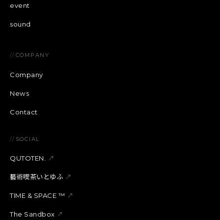
event
sound
//
COMPANY
Company
News
Contact
//
SOCIAL
QUTOTEN.
↗
藝術喫茶いとゆふ
↗
TIME & SPACE ™︎
↗
The Sandbox
↗