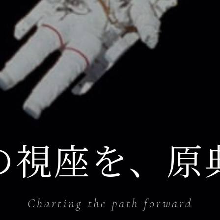
の視座を、原
Charting the path forward