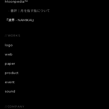
Moonpedia™
書評｜月を指す指について
『波界 - NAMIKAI』
//
WORKS
logo
web
paper
product
event
sound
//
COMPANY