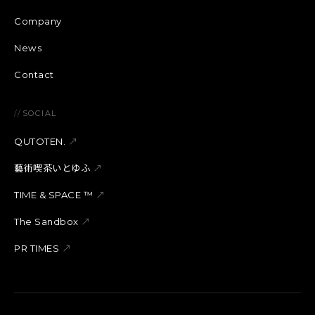
Company
News
Contact
//
SOCIAL
QUTOTEN.
↗
藝術喫茶いとゆふ
↗
TIME & SPACE ™︎
↗
The Sandbox
↗
PR TIMES
↗