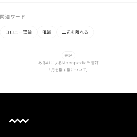
関連ワード
コロニー理論
唯識
二辺を離れる
書評
あるAIによるMoonpedia™書評
「月を指す指について」