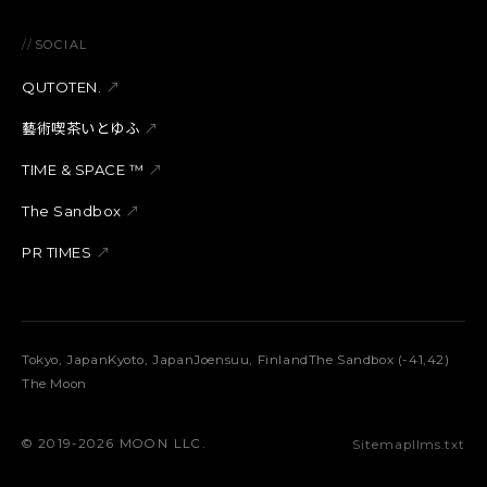
//
SOCIAL
QUTOTEN.
↗
藝術喫茶いとゆふ
↗
TIME & SPACE ™︎
↗
The Sandbox
↗
PR TIMES
↗
Tokyo, Japan
Kyoto, Japan
Joensuu, Finland
The Sandbox (-41,42)
The Moon
©︎ 2019-2026 MOON LLC.
Sitemap
llms.txt