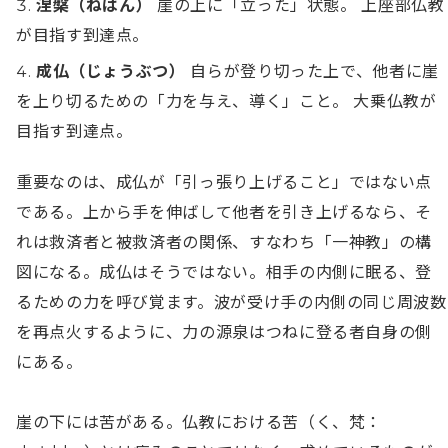
涅槃（ねはん）
崖の上に「立った」状態。 上座部仏教
が目指す到達点。
成仏（じょうぶつ）
自らが登り切った上で、他者に崖
を上り切るための「力を与え、導く」こと。 大乗仏教が
目指す到達点。
重要なのは、成仏が「引っ張り上げること」ではない点
である。上から手を伸ばして他者を引き上げるなら、そ
れは救済者と被救済者の関係、すなわち「一神教」の構
図になる。成仏はそうではない。相手の内側に眠る、登
るための力を呼び覚ます。波が受け手の内側の同じ周波数
を再点火するように、力の源泉はつねに登る者自身の側
にある。

崖の下には苦がある。仏教における苦（く、梵：