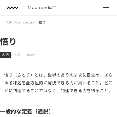
Moonpedia™
TOP
›
Moonpedia™
›
悟り
悟り
名詞
さとり
｜
bodhi
悟り（さとり）とは、世界のありのままに目覚め、あら
ゆる課題を全方位的に解決できる力が具わること。どこ
かに到達することではなく、到達できる力を得ること。
一般的な定義〔通説〕