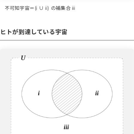
不可知宇宙＝(i ∪ ii) の補集合 iii
ヒトが到達している宇宙