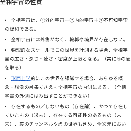
全相宇宙の性質
全相宇宙は、①外的宇宙＋②内的宇宙＋③不可知宇宙
の総和である。
全相宇宙には外側がなく、輪郭や境界が存在しない。
物理的なスケールでこの世界を計測する場合、全相宇
宙の広さ・深さ・速さ・密度が上限となる。（常に♾️の値
を取る）
形而上学
的にこの世界を認識する場合、あらゆる概
念・想像の最果てさえも全相宇宙の内側にある。（全相
宇宙の外側にはみ出すことができない）
存在するもの／しないもの（存在論）、かつて存在し
ていたもの（過去）、存在する可能性のあるもの（未
来）、裏のチャンネルや虚の世界も含め、全次元におい