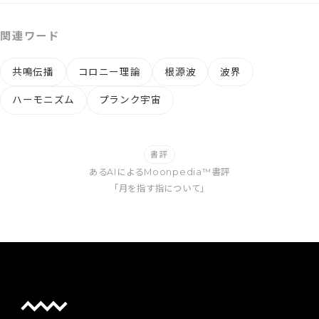
関連ワード
共鳴伝播
コロニー理論
根源波
波界
ハーモニズム
プランク宇宙
書評
あるAIによるMoonpedia™書評
「月を指す指について」