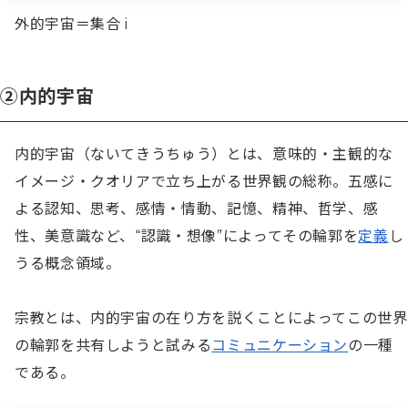
外的宇宙＝集合 i
②内的宇宙
内的宇宙（ないてきうちゅう）とは、意味的・主観的な
イメージ・クオリアで立ち上がる世界観の総称。五感に
よる認知、思考、感情・情動、記憶、精神、哲学、感
性、美意識など、“認識・想像”によってその輪郭を
定義
し
うる概念領域。

宗教とは、内的宇宙の在り方を説くことによってこの世界
の輪郭を共有しようと試みる
コミュニケーション
の一種
である。