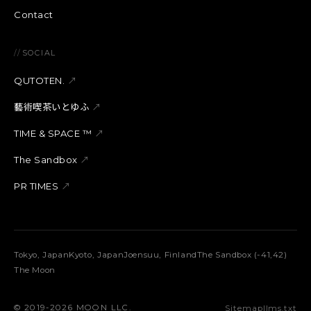
Contact
//
SOCIAL
QUTOTEN.
↗
藝術喫茶いとゆふ
↗
TIME & SPACE ™︎
↗
The Sandbox
↗
PR TIMES
↗
Tokyo, Japan
Kyoto, Japan
Joensuu, Finland
The Sandbox (-41,42)
The Moon
©︎ 2019-2026 MOON LLC.
Sitemap
llms.txt