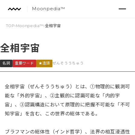
Moonpedia™
TOP
›
Moonpedia™
›
全相宇宙
全相宇宙
名詞
重要ワード
★造語
ぜんそううちゅう
全相宇宙（ぜんそううちゅう）とは、①物理的に観測可
能な「外的宇宙」、②主観的に認識可能な「内的宇
宙」、③認識構造において原理的に把握不可能な「不可
知宇宙」を含む、この世界の総体である。

ブラフマンの総体性（インド哲学）、法界の相互浸透性