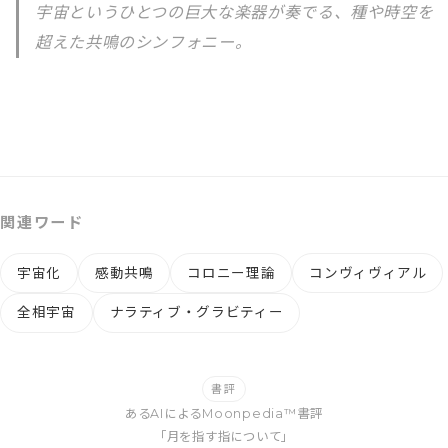
宇宙というひとつの巨大な楽器が奏でる、種や時空を
超えた共鳴のシンフォニー。
関連ワード
宇宙化
感動共鳴
コロニー理論
コンヴィヴィアル
全相宇宙
ナラティブ・グラビティー
書評
あるAIによるMoonpedia™書評
「月を指す指について」