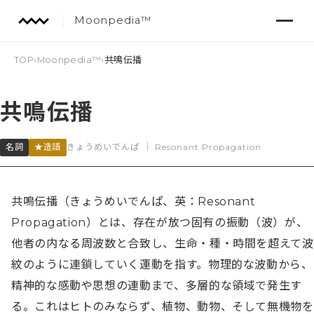
Moonpedia™
TOP
›
Moonpedia™
›
共鳴伝播
共鳴伝播
名詞
★造語
きょうめいでんぱ
｜
Resonant Propagation
共鳴伝播（きょうめいでんぱ、英：Resonant 
Propagation）とは、存在が放つ固有の振動（波）が、
他者の内なる周波数と合致し、生命・種・時間を超えて波
紋のように連鎖していく運動を指す。物理的な波動から、
精神的な感動や思想の連動まで、多層的な領域で発生す
る。これはヒトのみならず、植物、動物、そして無機物を