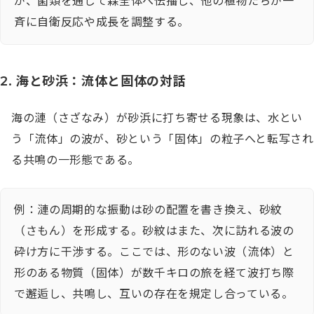
が、菌類を通じて森全体へ伝播し、他の植物たちが一
斉に自衛反応や成長を調整する。
2. 海と砂浜：流体と固体の対話
海の漣（さざなみ）が砂浜に打ち寄せる現象は、水とい
う「流体」の波が、砂という「固体」の粒子へと転写され
る共鳴の一形態である。
例：漣の周期的な振動は砂の配置を書き換え、砂紋
（さもん）を形成する。砂紋はまた、次に訪れる波の
砕け方に干渉する。ここでは、形のない波（流体）と
形のある物質（固体）が数千キロの旅を経て波打ち際
で邂逅し、共鳴し、互いの存在を規定し合っている。