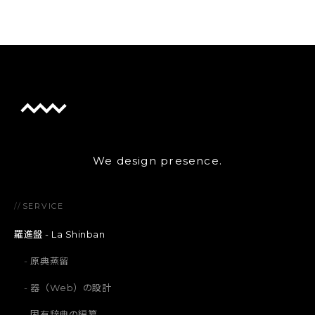
We design presence.
//
SERVICE
羅進盤 - La Shinban
原典蒸留
器（Web）の設計
固有辞典の編纂