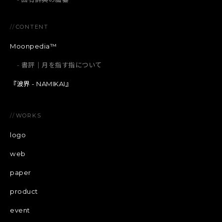
//
CONTENT
Moonpedia™
書評｜月を指す指について
『波界 - NAMIKAI』
//
WORKS
logo
web
paper
product
event