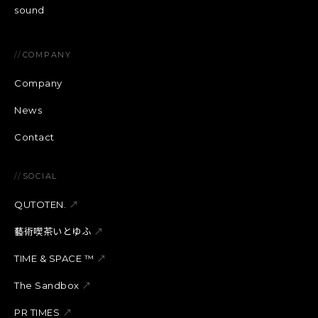
sound
//
COMPANY
Company
News
Contact
//
SOCIAL
QUTOTEN.
↗
藝術喫茶いとゆふ
↗
TIME & SPACE ™︎
↗
The Sandbox
↗
PR TIMES
↗