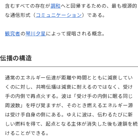
含むすべての存在が
調和
へと回帰するための、最も根源的
な通信形式（
コミュニケーション
）である。

観究者
の
琴川夕星
によって提唱される概念。
伝播の構造
通常のエネルギー伝達が距離や時間とともに減衰してい
くのに対し、共鳴伝播は減衰に耐えるのではなく、受け
手の内側で再点火する。波は「受け手の内側に眠る同じ
周波数」を呼び覚ますが、そのとき燃えるエネルギー源
は受け手自身の側にある。ゆえに波は、伝わるたびに新
しい燃料を得て、起点となる主体が消失した後も連鎖を続
けることができる。
