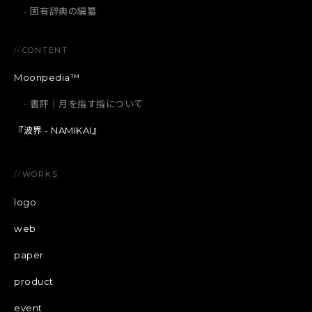
固有辞典の編纂
//
CONTENT
Moonpedia™
書評｜月を指す指について
『波界 - NAMIKAI』
//
WORKS
logo
web
paper
product
event