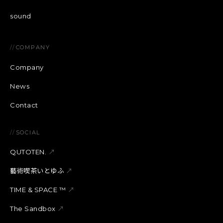
sound
//
COMPANY
Company
News
Contact
//
SOCIAL
QUTOTEN.
↗
藝術喫茶いとゆふ
↗
TIME & SPACE ™︎
↗
The Sandbox
↗