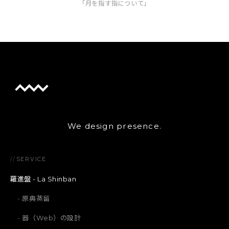
「月を指す指について」
We design presence.
//
SERVICE
羅進盤 - La Shinban
原典蒸留
器（Web）の設計