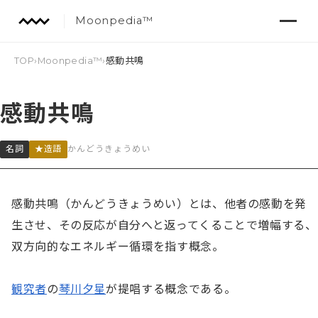
Moonpedia™
TOP
›
Moonpedia™
›
感動共鳴
感動共鳴
名詞
★造語
かんどうきょうめい
感動共鳴（かんどうきょうめい）とは、他者の感動を発
生させ、その反応が自分へと返ってくることで増幅する、
双方向的なエネルギー循環を指す概念。

観究者
の
琴川夕星
が提唱する概念である。