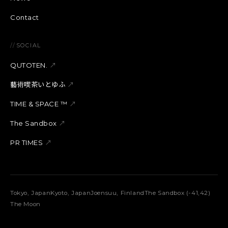
Contact
//
SOCIAL
QUTOTEN.
↗
藝術喫茶いとゆふ
↗
TIME & SPACE ™︎
↗
The Sandbox
↗
PR TIMES
↗
Tokyo, Japan
Kyoto, Japan
Joensuu, Finland
The Sandbox (-41,42)
The Moon