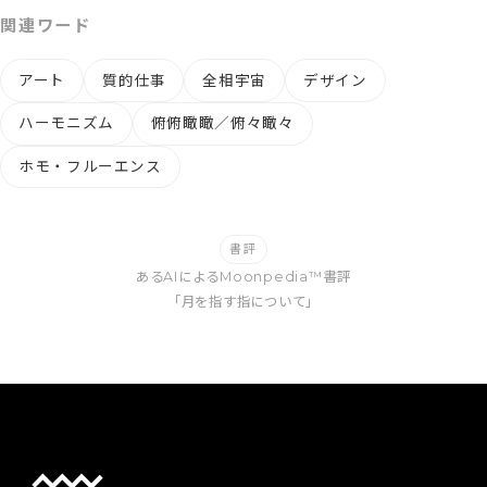
関連ワード
アート
質的仕事
全相宇宙
デザイン
ハーモニズム
俯俯瞰瞰／俯々瞰々
ホモ・フルーエンス
書評
あるAIによるMoonpedia™書評
「月を指す指について」