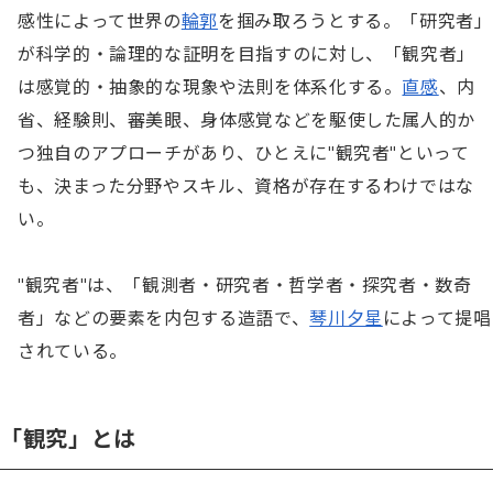
感性によって世界の
輪郭
を掴み取ろうとする。「研究者」
が科学的・論理的な証明を目指すのに対し、「観究者」
は感覚的・抽象的な現象や法則を体系化する。
直感
、内
省、経験則、審美眼、身体感覚などを駆使した属人的か
つ独自のアプローチがあり、ひとえに"観究者"といって
も、決まった分野やスキル、資格が存在するわけではな
い。

"観究者"は、「観測者・研究者・哲学者・探究者・数奇
者」などの要素を内包する造語で、
琴川夕星
によって提唱
されている。
「観究」とは