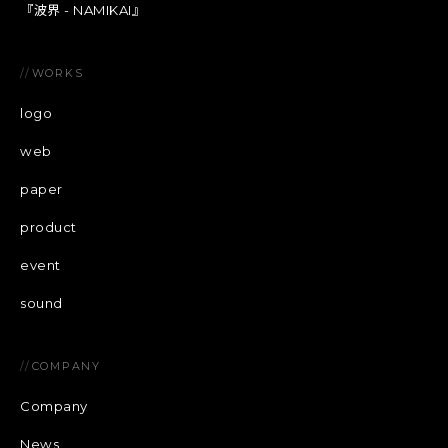
『波界 - NAMIKAI』
//
WORKS
logo
web
paper
product
event
sound
//
COMPANY
Company
News