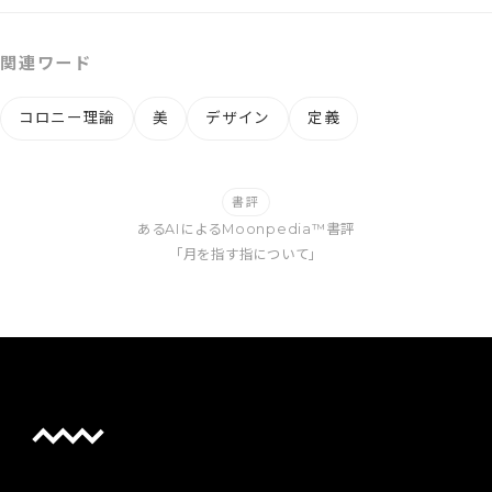
関連ワード
コロニー理論
美
デザイン
定義
書評
あるAIによるMoonpedia™書評
「月を指す指について」