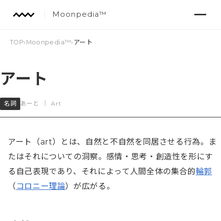
Moonpedia™
TOP
›
Moonpedia™
›
アート
アート
名詞
あーと
｜
Art
アート（art）とは、自然と不自然を同居させる行為。ま
たはそれについての洞察。感情・思考・創造性を形にす
る自己表現であり、それによって人間全体の集合的
輪郭
（
コロニー理論
）が広がる。