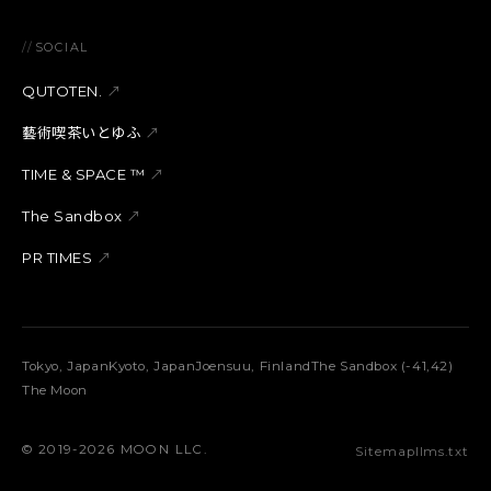
//
SOCIAL
QUTOTEN.
↗
藝術喫茶いとゆふ
↗
TIME & SPACE ™︎
↗
The Sandbox
↗
PR TIMES
↗
Tokyo, Japan
Kyoto, Japan
Joensuu, Finland
The Sandbox (-41,42)
The Moon
©︎ 2019-2026 MOON LLC.
Sitemap
llms.txt