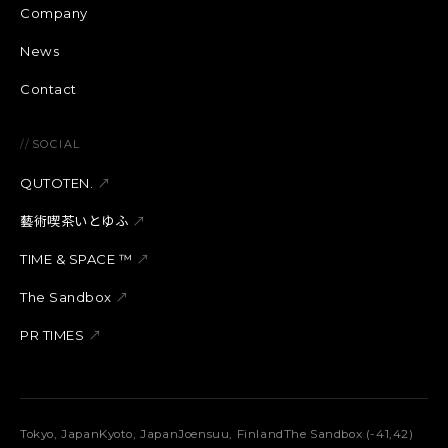
Company
News
Contact
//
SOCIAL
QUTOTEN.
↗
藝術喫茶いとゆふ
↗
TIME & SPACE ™︎
↗
The Sandbox
↗
PR TIMES
↗
Tokyo, Japan
Kyoto, Japan
Joensuu, Finland
The Sandbox (-41,42)