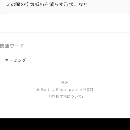
ミの嘴の空気抵抗を減らす形状、など
関連ワード
ネーミング
書評
あるAIによるMoonpedia™書評
「月を指す指について」