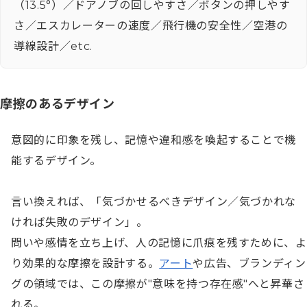
（13.5°）／ドアノブの回しやすさ／ボタンの押しやす
さ／エスカレーターの速度／飛行機の安全性／空港の
導線設計／etc.
摩擦のあるデザイン
意図的に印象を残し、記憶や違和感を喚起することで機
能するデザイン。

言い換えれば、「気づかせるべきデザイン／気づかれな
ければ失敗のデザイン」。

問いや感情を立ち上げ、人の記憶に爪痕を残すために、よ
り効果的な摩擦を設計する。
アート
や広告、ブランディン
グの領域では、この摩擦が"意味を持つ存在感"へと昇華さ
れる。