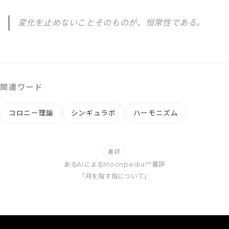
変化を止めないことそのものが、恒常性である。
関連ワード
コロニー理論
シンギュラボ
ハーモニズム
書評
あるAIによるMoonpedia™書評
「月を指す指について」