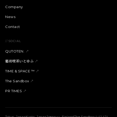
Company
News
Contact
//
SOCIAL
QUTOTEN.
↗
藝術喫茶いとゆふ
↗
TIME & SPACE ™︎
↗
The Sandbox
↗
PR TIMES
↗
Tokyo, Japan
Kyoto, Japan
Joensuu, Finland
The Sandbox (-41,42)