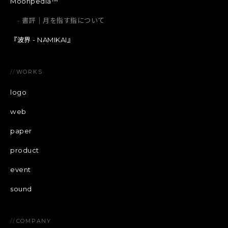
Moonpedia™
書評｜月を指す指について
『波界 - NAMIKAI』
//
WORKS
logo
web
paper
product
event
sound
//
COMPANY