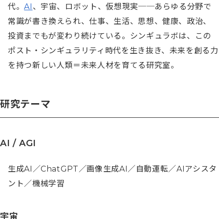
代。
AI
、宇宙、ロボット、仮想現実──あらゆる分野で
常識が書き換えられ、仕事、生活、思想、健康、政治、
投資までもが変わり続けている。シンギュラボは、この
ポスト・シンギュラリティ時代を生き抜き、未来を創る力
を持つ新しい人類＝未来人材を育てる研究室。
研究テーマ
AI / AGI
生成AI／ChatGPT／画像生成AI／自動運転／AIアシスタ
ント／機械学習
宇宙