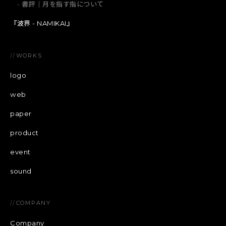
書評｜月を指す指について
『波界 - NAMIKAI』
//
WORKS
logo
web
paper
product
event
sound
//
COMPANY
Company