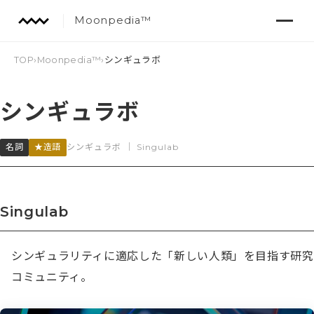
Moonpedia™
TOP
›
Moonpedia™
›
シンギュラボ
シンギュラボ
名詞
★造語
シンギュラボ
｜
Singulab
Singulab
シンギュラリティに適応した「新しい人類」を目指す研究
コミュニティ。