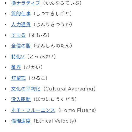
換ナラティブ
（かんならてぃぶ）
質的仕事
（しつてきしごと）
人力通貨
（じんりきつうか）
すもる
（すも-る）
全信の胆
（ぜんしんのたん）
特化V
（とっかぶい）
微界
（びかい）
灯留孤
（ひるこ）
文化の平均化
（Cultural Averaging）
没入駆動
（ぼつにゅうくどう）
ホモ・フルーエンス
（Homo Fluens）
倫理速度
（Ethical Velocity）