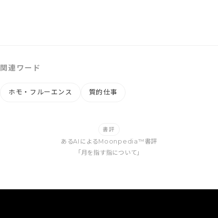
関連ワード
ホモ・フルーエンス
質的仕事
書評
あるAIによるMoonpedia™書評
「月を指す指について」