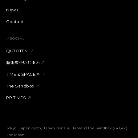
News
Contact
//
SOCIAL
QUTOTEN.
↗
藝術喫茶いとゆふ
↗
TIME & SPACE ™︎
↗
The Sandbox
↗
PR TIMES
↗
Tokyo, Japan
Kyoto, Japan
Joensuu, Finland
The Sandbox (-41,42)
The Moon