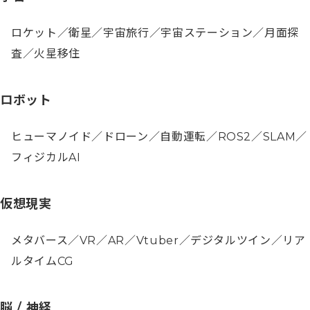
ロケット／衛星／宇宙旅行／宇宙ステーション／月面探
査／火星移住
ロボット
ヒューマノイド／ドローン／自動運転／ROS2／SLAM／
フィジカルAI
仮想現実
メタバース／VR／AR／Vtuber／デジタルツイン／リア
ルタイムCG
脳 / 神経