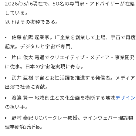
2026/03/16現在で、50名の専門家・アドバイザーが在籍
している。

以下はその抜粋である。
佐藤 航陽 起業家。IT企業を創業して上場、宇宙で再度
起業。デジタルと宇宙が専門。
片山 俊大 電通でクリエイティブ・メディア・事業開発
に従事。日本の宇宙港実現に寄与。
武井 亜樹 宇宙と女性活躍を推進する発信者。メディア
出演で社会に貢献。
渡邉 賢一 地域創生と文化企画を横断する地域
デザイン
の担い手。
野村 泰紀 UCバークレー教授。ラインウェバー理論物
理学研究所所長。