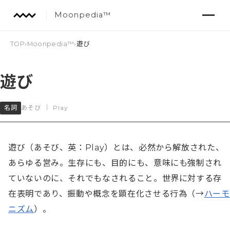
Moonpedia™
TOP
›
Moonpedia™
›
遊び
遊び
名詞
あそび
｜
Play
遊び（あそび、英：Play）とは、必然から解放された、
あらゆる営み。生存にも、目的にも、意味にも強制され
ていないのに、それでもなされること。世界に対する存
在表明であり、振動や概念を顕在化させる行為（→
ハーモ
ニズム
）。