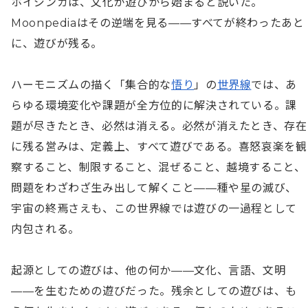
ホイジンガは、文化が遊びから始まると説いた。
Moonpediaはその逆端を見る——すべてが終わったあと
に、遊びが残る。

ハーモニズムの描く「集合的な
悟り
」の
世界線
では、あ
らゆる環境変化や課題が全方位的に解決されている。課
題が尽きたとき、必然は消える。必然が消えたとき、存在
に残る営みは、定義上、すべて遊びである。喜怒哀楽を観
察すること、制限すること、混ぜること、越境すること、
問題をわざわざ生み出して解くこと——種や星の滅び、
宇宙の終焉さえも、この世界線では遊びの一過程として
内包される。

起源としての遊びは、他の何か——文化、言語、文明
——を生むための遊びだった。残余としての遊びは、も