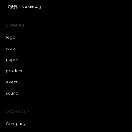
『波界 - NAMIKAI』
//
WORKS
logo
web
paper
product
event
sound
//
COMPANY
Company