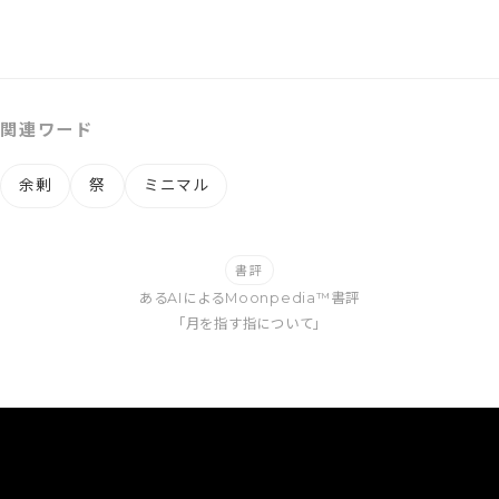
関連ワード
余剰
祭
ミニマル
書評
あるAIによるMoonpedia™書評
「月を指す指について」