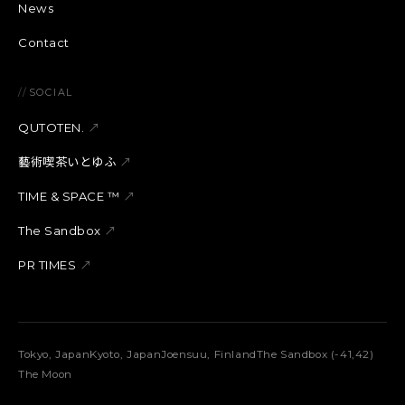
News
Contact
//
SOCIAL
QUTOTEN.
↗
藝術喫茶いとゆふ
↗
TIME & SPACE ™︎
↗
The Sandbox
↗
PR TIMES
↗
Tokyo, Japan
Kyoto, Japan
Joensuu, Finland
The Sandbox (-41,42)
The Moon