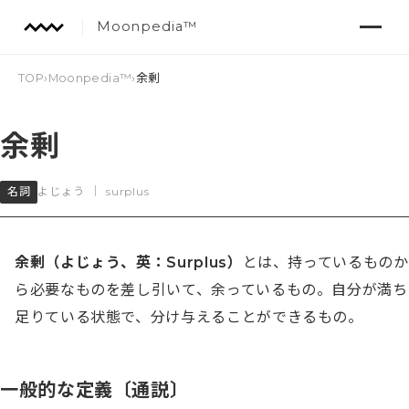
Moonpedia™
TOP
›
Moonpedia™
›
余剰
余剰
名詞
よじょう
｜
surplus
余剰（よじょう、英：Surplus）
とは、持っているものか
ら必要なものを差し引いて、余っているもの。自分が満ち
足りている状態で、分け与えることができるもの。
一般的な定義〔通説〕