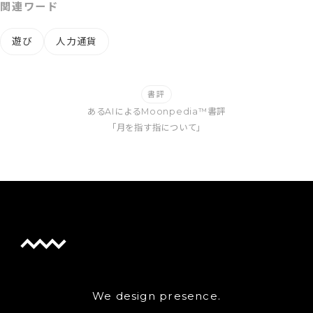
関連ワード
遊び
人力通貨
書評
あるAIによるMoonpedia™書評
「月を指す指について」
We design presence.