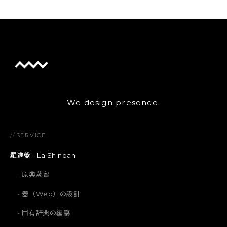
We design presence.
//
SERVICE
羅進盤 - La Shinban
原典蒸留
器（Web）の設計
固有辞典の編纂