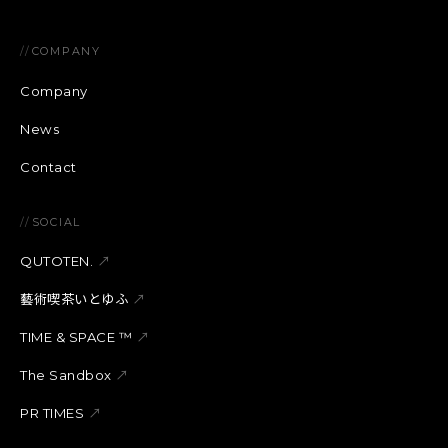
//
COMPANY
Company
News
Contact
//
SOCIAL
QUTOTEN.
↗
藝術喫茶いとゆふ
↗
TIME & SPACE ™︎
↗
The Sandbox
↗
PR TIMES
↗