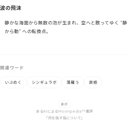
波の飛沫
静かな海面から無数の泡が生まれ、空へと散ってゆく “静
から動” への転換点。
関連ワード
いぶめく
シンギュラボ
蕩羅う
直感
書評
あるAIによるMoonpedia™書評
「月を指す指について」