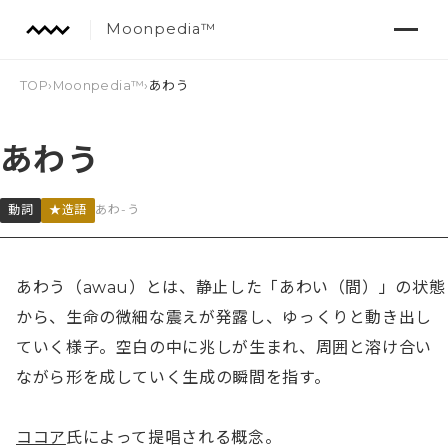
Moonpedia™
TOP
›
Moonpedia™
›
あわう
あわう
動詞
★造語
あわ-う
あわう（awau）とは、静止した「あわい（間）」の状態
から、生命の微細な震えが発露し、ゆっくりと動き出し
ていく様子。空白の中に兆しが生まれ、周囲と溶け合い
ながら形を成していく生成の瞬間を指す。

ココア
氏によって提唱される概念。