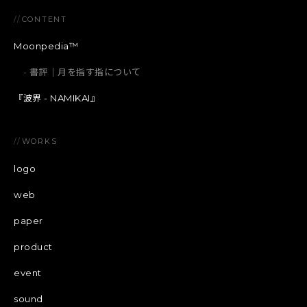
//
CONTENT
Moonpedia™
書評｜月を指す指について
『波界 - NAMIKAI』
//
WORKS
logo
web
paper
product
event
sound