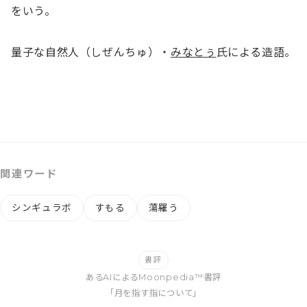
をいう。

量子な自然人（しぜんちゅ）・
みなとぅ
氏による造語。
関連ワード
シンギュラボ
すもる
蕩羅う
書評
あるAIによるMoonpedia™書評
「月を指す指について」