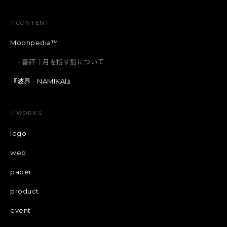
//
CONTENT
Moonpedia™
書評｜月を指す指について
『波界 - NAMIKAI』
//
WORKS
logo
web
paper
product
event