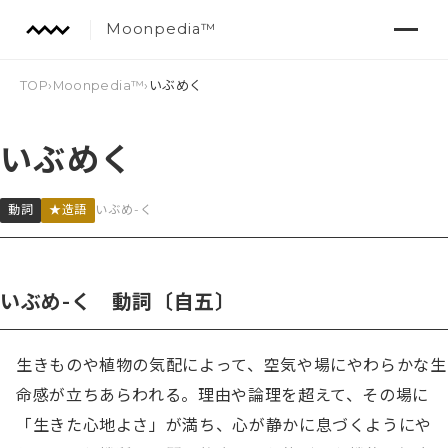
Moonpedia™
TOP
›
Moonpedia™
›
いぶめく
いぶめく
動詞
★造語
いぶめ-く
いぶめ-く 動詞〔自五〕
生きものや植物の気配によって、空気や場にやわらかな生
命感が立ちあらわれる。理由や論理を超えて、その場に
「生きた心地よさ」が満ち、心が静かに息づくようにや