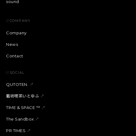
sound
//
COMPANY
Company
News
Contact
//
SOCIAL
QUTOTEN.
↗
藝術喫茶いとゆふ
↗
TIME & SPACE ™︎
↗
The Sandbox
↗
PR TIMES
↗