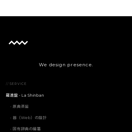
We design presence.
//
SERVICE
羅進盤 - La Shinban
原典蒸留
器（Web）の設計
固有辞典の編纂