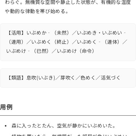
わらぐ。無機質な空間や静止した状態が、有機的な温度
や動的な律動を帯び始める。
【活用】いぶめか‐（未然）／いぶめき・いぶめい‐
（連用）／いぶめく（終止）／いぶめく‐（連体）／
いぶめけ‐（已然）／いぶめけ（命令）
【類語】息吹(いぶき)／芽吹く／色めく／活気づく
用例
森に入ったとたん、空気が静かにいぶめいた。