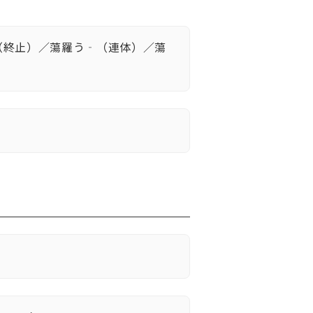
（終止）／蕩羅う‐（連体）／蕩