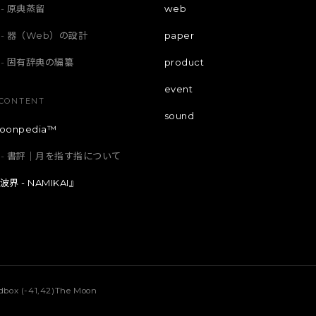
原典蒸留
web
器（Web）の設計
paper
固有辞典の編纂
product
event
CONTENT
sound
oonpedia™
書評｜月を指す指について
波界 - NAMIKAI』
box (-41,42)
The Moon