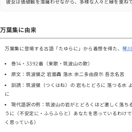
彼女は価値観を蕩羅わせながら、多様な人々と縁を重ね
万葉集に由来
万葉集に登場する古語「たゆらに」から着想を得た、
琴
巻14・3392番（東歌・筑波山の歌）
原文：筑波嶺之 岩面轟 落水 余二多由良尓 吾念名苦
訓読：筑波嶺（つくはね）の 岩もとどろに 落つる水 
に
現代語訳の例：筑波山の岩がとどろくほど激しく落ち
うに（不安定に・ふらふらと）あなたを思っているわけ
く思っている）