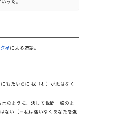
ていった。
川夕星
による造語。
よにもたゆらに 我（わ）が思はなく
る水のように、決して世間一般のよ
ではない（＝私は迷いなくあなたを強