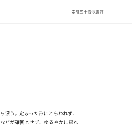
索引
五十音表
書評
ら漂う。定まった形にとらわれず、
情などが確固とせず、ゆるやかに揺れ