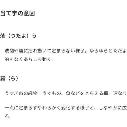
当て字の意図
蕩（つたよ）う
波間や風に揺れ動いて定まらない様子。ゆらゆらとただよ
的もなくあちこち動く。
羅（ら）
うすぎぬの織物。うすもの。魚などをとらえる網。連な
一点に定まらずやわらかく変化する様子と、しなやかに
る。