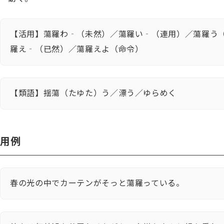
【活用】蕩羅わ‐（未然）／蕩羅い‐（連用）／蕩羅う
羅え‐（已然）／蕩羅えよ（命令）
【類語】揺蕩（たゆた）う／漂う／ゆらめく
用例
春の光の中でカーテンがそっと蕩羅っている。