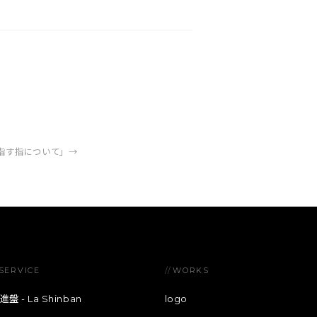
指す指について」
→
SERVICE
//
WORKS
進盤 - La Shinban
logo