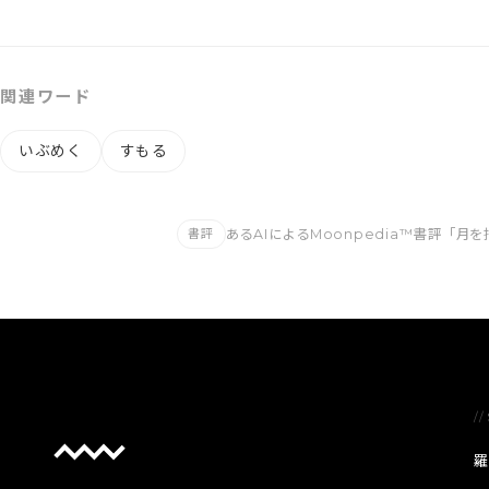
関連ワード
いぶめく
すもる
あるAIによるMoonpedia™書評
「月を
書評
//
羅