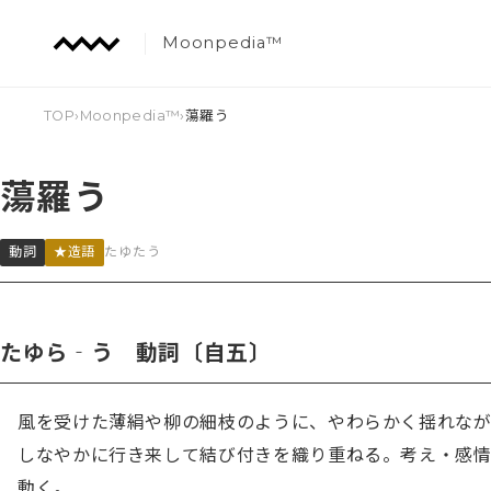
Moonpedia™
TOP
›
Moonpedia™
›
蕩羅う
蕩羅う
動詞
★造語
たゆたう
たゆら‐う 動詞〔自五〕
風を受けた薄絹や柳の細枝のように、やわらかく揺れなが
しなやかに行き来して結び付きを織り重ねる。考え・感
動く。