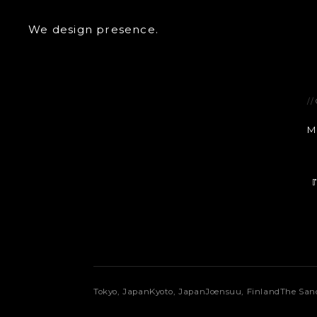
We design presence.
//
M
『
Tokyo, Japan
Kyoto, Japan
Joensuu, Finland
The Sand