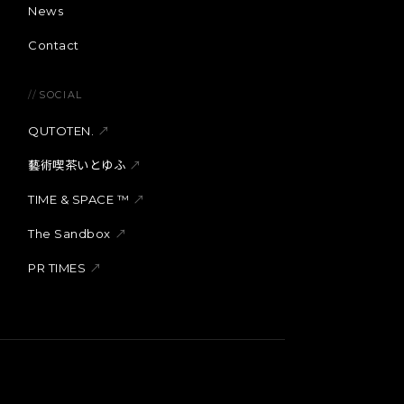
News
Contact
//
SOCIAL
QUTOTEN.
↗
藝術喫茶いとゆふ
↗
TIME & SPACE ™︎
↗
The Sandbox
↗
PR TIMES
↗