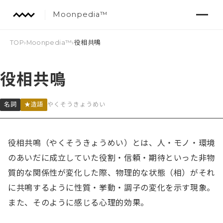
Moonpedia™
TOP
›
Moonpedia™
›
役相共鳴
役相共鳴
名詞
★造語
やくそうきょうめい
役相共鳴（やくそうきょうめい）とは、人・モノ・環境
のあいだに成立していた役割・信頼・期待といった非物
質的な関係性が変化した際、物理的な状態（相）がそれ
に共鳴するように性質・挙動・調子の変化を示す現象。
また、そのように感じる心理的効果。
