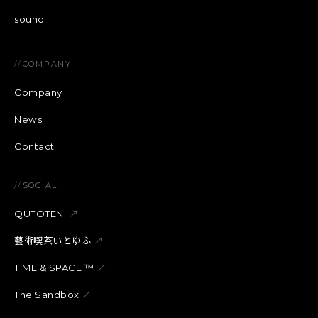
sound
//
COMPANY
Company
News
Contact
//
SOCIAL
QUTOTEN.
↗
藝術喫茶いとゆふ
↗
TIME & SPACE ™︎
↗
The Sandbox
↗