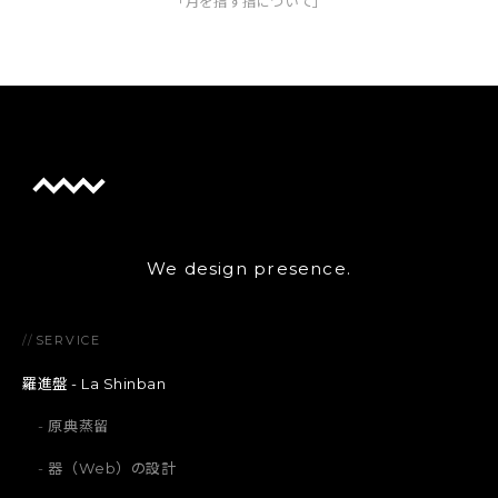
「月を指す指について」
We design presence.
//
SERVICE
羅進盤 - La Shinban
原典蒸留
器（Web）の設計