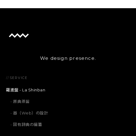
We design presence.
//
SERVICE
羅進盤 - La Shinban
原典蒸留
器（Web）の設計
固有辞典の編纂