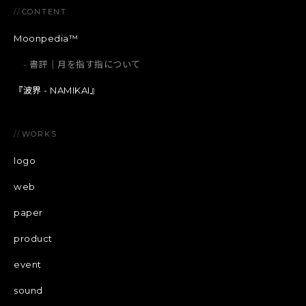
//
CONTENT
Moonpedia™
書評｜月を指す指について
『波界 - NAMIKAI』
//
WORKS
logo
web
paper
product
event
sound