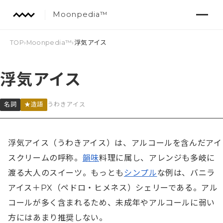
Moonpedia™
TOP
›
Moonpedia™
›
浮気アイス
浮気アイス
名詞
★造語
うわきアイス
浮気アイス（うわきアイス）は、アルコールを含んだアイ
スクリームの呼称。
韻味
料理に属し、アレンジも多岐に
渡る大人のスイーツ。もっとも
シンプル
な例は、バニラ
アイス＋PX（ペドロ・ヒメネス）シェリーである。アル
コールが多く含まれるため、未成年やアルコールに弱い
方にはあまり推奨しない。
