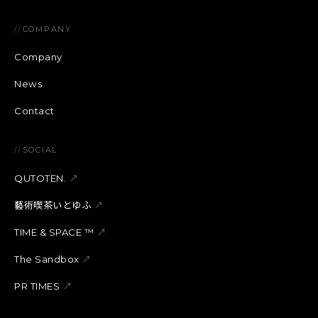
//
COMPANY
Company
News
Contact
//
SOCIAL
QUTOTEN.
↗
藝術喫茶いとゆふ
↗
TIME & SPACE ™︎
↗
The Sandbox
↗
PR TIMES
↗