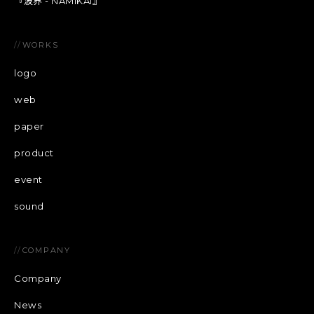
『波界 - NAMIKAI』
//
WORKS
logo
web
paper
product
event
sound
//
COMPANY
Company
News