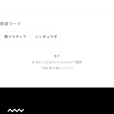
関連ワード
換ナラティブ
シンギュラボ
書評
あるAIによるMoonpedia™書評
「月を指す指について」