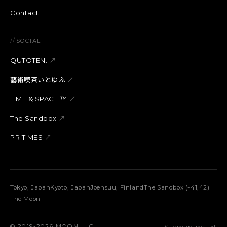
Contact
//
SOCIAL
QUTOTEN.
↗
藝術喫茶いとゆふ
↗
TIME & SPACE ™︎
↗
The Sandbox
↗
PR TIMES
↗
Tokyo, Japan
Kyoto, Japan
Joensuu, Finland
The Sandbox (-41,42)
The Moon
©︎ 2019-2026 MOON LLC.