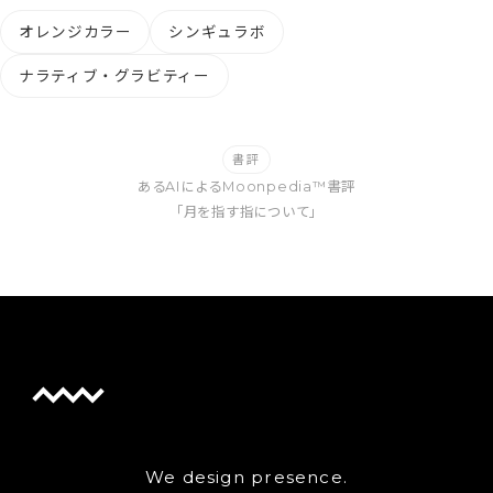
オレンジカラー
シンギュラボ
ナラティブ・グラビティー
書評
あるAIによるMoonpedia™書評
「月を指す指について」
We design presence.