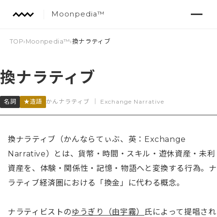
Moonpedia™
TOP
›
Moonpedia™
›
換ナラティブ
換ナラティブ
名詞
★造語
かんナラティブ
｜
Exchange Narrative
換ナラティブ（かんならてぃぶ、英：Exchange 
Narrative）とは、貨幣・時間・スキル・遊休資産・未利
資産を、体験・関係性・記憶・物語へと変換する行為。ナ
ラティブ経済圏における「換金」に代わる概念。

ナラティビストの
ゆうぎり（由宇霧）
氏によって提唱され