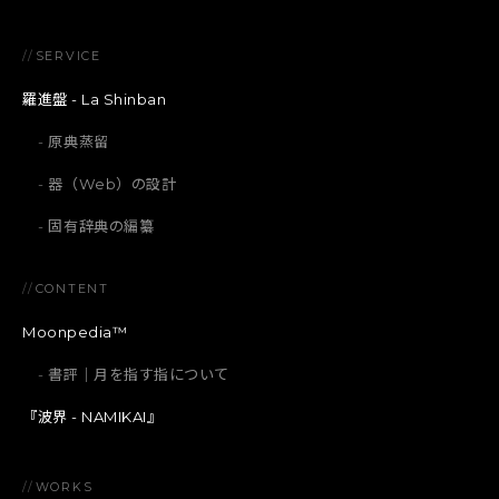
//
SERVICE
羅進盤 - La Shinban
原典蒸留
器（Web）の設計
固有辞典の編纂
//
CONTENT
Moonpedia™
書評｜月を指す指について
『波界 - NAMIKAI』
//
WORKS