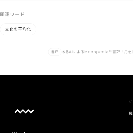
関連ワード
文化の平均化
あるAIによるMoonpedia™書評
「月を
書評
//
羅