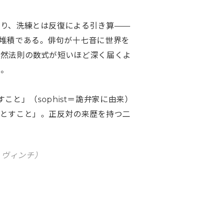
あり、洗練とは反復による引き算——
堆積である。俳句が十七音に世界を
自然法則の数式が短いほど深く届くよ
。

汚すこと」（sophist＝詭弁家に由来）
落とすこと」。正反対の来歴を持つ二
・ヴィンチ）