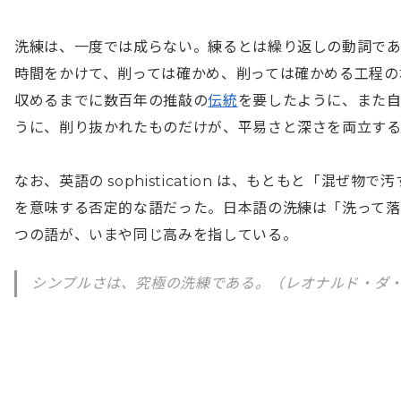
洗練は、一度では成らない。練るとは繰り返しの動詞で
時間をかけて、削っては確かめ、削っては確かめる工程の
収めるまでに数百年の推敲の
伝統
を要したように、また
うに、削り抜かれたものだけが、平易さと深さを両立する
なお、英語の sophistication は、もともと「混ぜ物で
を意味する否定的な語だった。日本語の洗練は「洗って
つの語が、いまや同じ高みを指している。
シンプルさは、究極の洗練である。（レオナルド・ダ