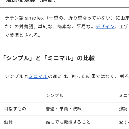
ラテン語 simplex（一重の、折り重なっていない）に由
た）の対義語。単純な、簡素な、平易な。
デザイン
、工学
で美徳とされる。
「シンプル」と「ミニマル」の比較
シンプルと
ミニマル
の違いは、削った結果ではなく、削
シンプル
ミニ
目指すもの
普遍・単純・洗練
強調
動機
誰にでも機能すること
愛す