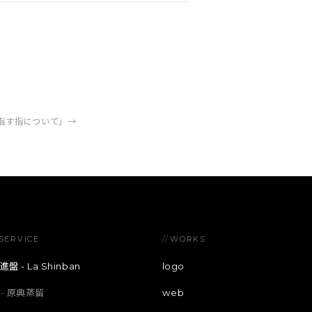
指す指について」
→
SERVICE
//
WORKS
進盤 - La Shinban
logo
原典蒸留
web