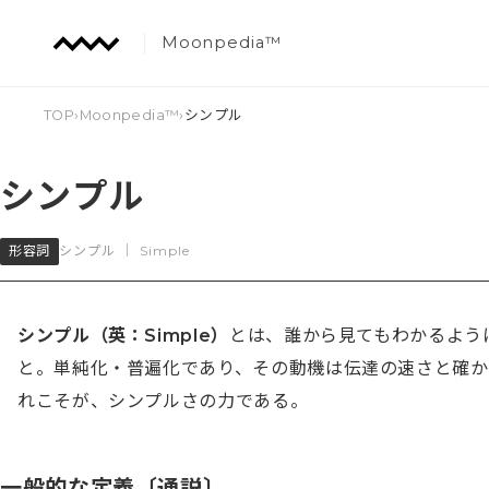
Moonpedia™
TOP
›
Moonpedia™
›
シンプル
シンプル
形容詞
シンプル
｜
Simple
シンプル（英：Simple）
とは、誰から見てもわかるよう
と。単純化・普遍化であり、その動機は伝達の速さと確
れこそが、シンプルさの力である。
一般的な定義〔通説〕