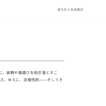
索引
五十音表
書評
に、装飾や複雑さを削ぎ落とすこ
かさ。ゆえに、没個性的——そしてそ