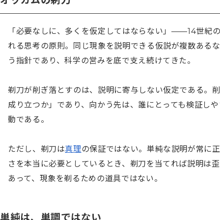
オッカムの剃刀
「必要なしに、多くを仮定してはならない」——14世紀
れる思考の原則。同じ現象を説明できる仮説が複数ある
う指針であり、科学の営みを底で支え続けてきた。

剃刀が削ぎ落とすのは、説明に寄与しない仮定である。
成り立つか」であり、向かう先は、誰にとっても検証しや
動である。

ただし、剃刀は
真理
の保証ではない。単純な説明が常に
さを本当に必要としているとき、剃刀を当てれば説明は
あって、現象を剃るための道具ではない。
単純は、単調ではない