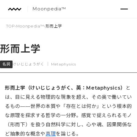
Moonpedia™
TOP
›
Moonpedia™
›
形而上学
形而上学
名詞
けいじじょうがく
｜
Metaphysics
形而上学（けいじじょうがく、英：Metaphysics）
と
は、目に見える物理的な現象を超え、その奥で働いてい
るもの——世界の本質や「存在とは何か」という根本的
な原理を探求する哲学の一分野。感覚で捉えられるモノ
（形而下）を扱う自然科学に対し、心や魂、因果関係な
ど抽象的な概念や
真理
を論じる。