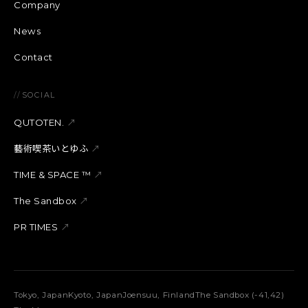
Company
News
Contact
//
SOCIAL
QUTOTEN.
↗
藝術喫茶いとゆふ
↗
TIME & SPACE ™︎
↗
The Sandbox
↗
PR TIMES
↗
Tokyo, Japan
Kyoto, Japan
Joensuu, Finland
The Sandbox (-41,42)