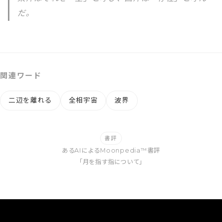
だ。
関連ワード
二辺を離れる
全相宇宙
波界
書評
あるAIによるMoonpedia™書評
「月を指す指について」