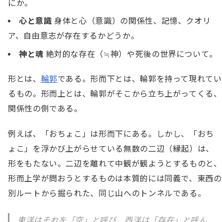
にか。
心と意識
身体と心（意識）の関係性、記憶、クオリ
ア、自由意志が存在するかどうか。
神と魂
絶対的な存在（≒神）や死後の世界について。
形とは、
輪郭
である。形而下とは、輪郭を持って現れてい
るもの。形而上とは、輪郭がそこから立ち上がってくる、
関係性の側である。
例えば、「おちょこ」は形而下にある。しかし、「おち
ょこ」を浮かび上がらせている無数の二辺（縁起）は、
形をもたない。二辺を離れて中観が観ようとするものと、
形而上学が問おうとするものは本質的には同義で、東西の
別ルートから掘られた、同じ山へのトンネルである。
東洋はそれを「空」と呼び、西洋は「存在」と呼ん