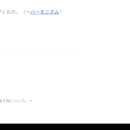
付くもの。（→
ハーモニズム
）
指す指について」
→