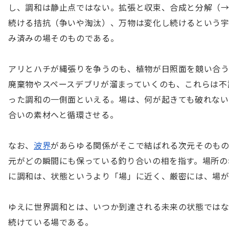
し、調和は静止点ではない。拡張と収束、合成と分解（
続ける拮抗（争いや淘汰）、万物は変化し続けるという
み済みの場そのものである。

アリとハチが縄張りを争うのも、植物が日照面を競い合
廃棄物やスペースデブリが溜まっていくのも、これらは不
った調和の一側面といえる。場は、何が起きても破れない
合いの素材へと循環させる。

なお、
波界
があらゆる関係がそこで結ばれる次元そのも
元がどの瞬間にも保っている釣り合いの相を指す。場所の
に調和は、状態というより「場」に近く、厳密には、場が
ゆえに世界調和とは、いつか到達される未来の状態では
続けている場である。