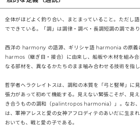
全体がほどよく釣り合い、まとまっていること。ただし語
でできている。「調」は調律・調べ・長調短調の調であり
西洋の harmony の語源、ギリシャ語 harmonia 
harmos（継ぎ目・接合）に由来し、船板や木材を組み
なる部材を、異なるかたちのまま噛み合わせる技術を指し
哲学者ヘラクレイトスは、調和の本質を「弓と竪琴」に
張力があって初めて機能する。見えない緊張こそが、見え
き合うものの調和（palintropos harmonia）」
は、軍神アレスと愛の女神アフロディテのあいだに生ま
おいても、戦と愛の子である。