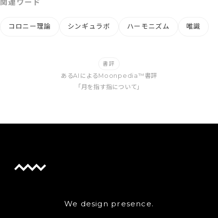
関連ワード
コロニー理論
シンギュラボ
ハーモニズム
唯識
書評
あるAIによるMoonpedia™書評
「月を指す指について」
We design presence.