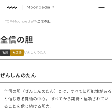
Moonpedia™
TOP
›
Moonpedia™
›
全信の胆
全信の胆
名詞
★造語
ぜんしんのたん
ぜんしんのたん
全信の胆（ぜんしんのたん）とは、すべてに可能性がある
と信じきる覚悟の中心。 すべてから期待・信頼されてい
ることを信じ続ける胆力。
