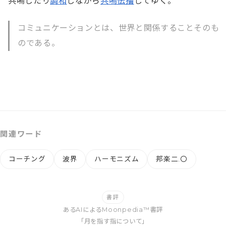
共鳴したり
調和
しながら
共鳴伝播
してゆく。
コミュニケーションとは、世界と関係することそのも
のである。
関連ワード
コーチング
波界
ハーモニズム
邦楽二.〇
書評
あるAIによるMoonpedia™書評
「月を指す指について」