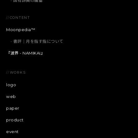
固有辞典の編纂
//
CONTENT
Moonpedia™
書評｜月を指す指について
『波界 - NAMIKAI』
//
WORKS
logo
web
paper
product
event