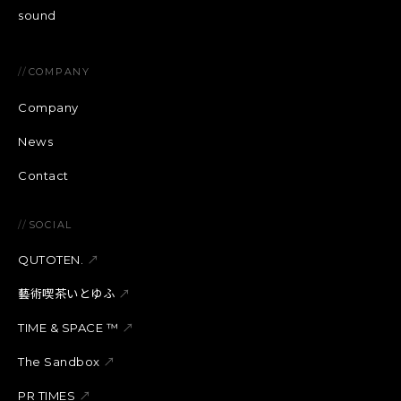
sound
//
COMPANY
Company
News
Contact
//
SOCIAL
QUTOTEN.
↗
藝術喫茶いとゆふ
↗
TIME & SPACE ™︎
↗
The Sandbox
↗
PR TIMES
↗