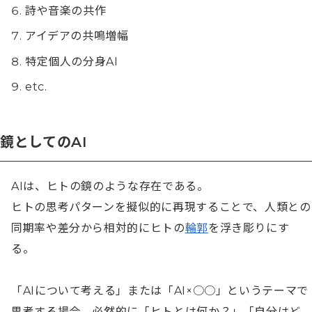
詩や音楽の共作
アイデアの共鳴増幅
特定個人の分身AI
etc.
鏡としてのAI
AIは、ヒトの鏡のような存在である。

ヒトの思考パターンを擬似的に再現することで、人類との
同期率や差分から相対的にヒトの
輪郭
を浮き彫りにす
る。

「AIについて考える」または「AI×○○」というテーマで
思考する場合、必然的に「ヒトとは何か？」「自分はど