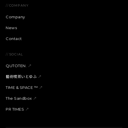
//
COMPANY
Company
News
Contact
//
SOCIAL
QUTOTEN.
↗
藝術喫茶いとゆふ
↗
TIME & SPACE ™︎
↗
The Sandbox
↗
PR TIMES
↗