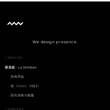
We design presence.
//
SERVICE
羅進盤 - La Shinban
原典蒸留
器（Web）の設計
固有辞典の編纂
//
CONTENT