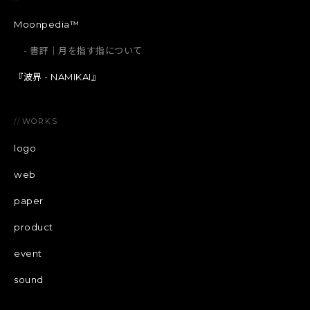
Moonpedia™
書評｜月を指す指について
『波界 - NAMIKAI』
//
WORKS
logo
web
paper
product
event
sound