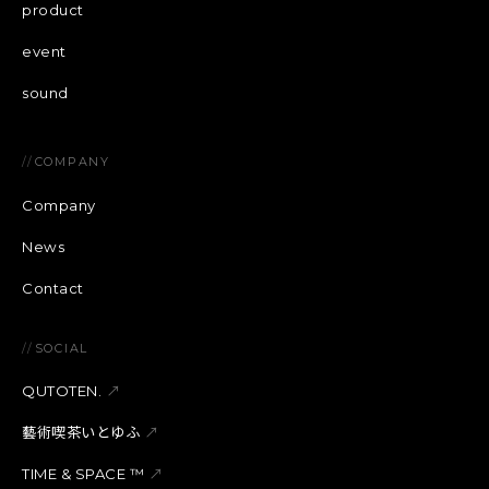
product
event
sound
//
COMPANY
Company
News
Contact
//
SOCIAL
QUTOTEN.
↗
藝術喫茶いとゆふ
↗
TIME & SPACE ™︎
↗