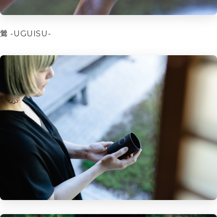
鶯 -UGUISU-