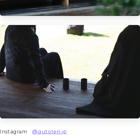
Instagram　
@qutoten.jp