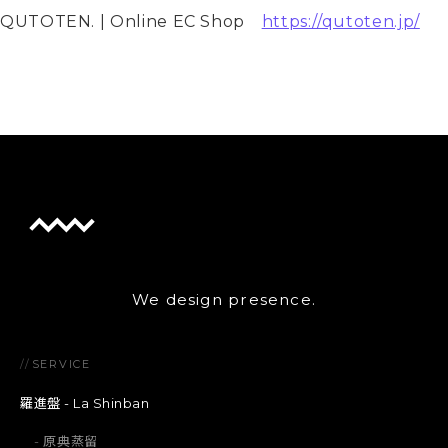
QUTOTEN. | Online EC Shop　
https://qutoten.jp/
We design presence.
//
SERVICE
羅進盤 - La Shinban
原典蒸留