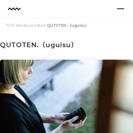
TOP
›
Works
›
product
›
QUTOTEN.（uguisu）
QUTOTEN.（uguisu）