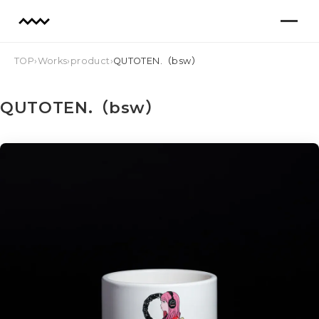
TOP
›
Works
›
product
›
QUTOTEN.（bsw）
QUTOTEN.（bsw）