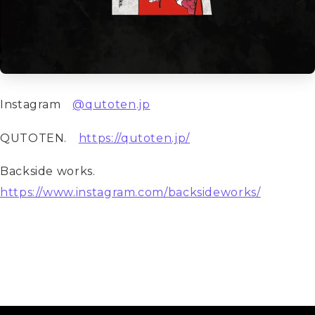
Instagram　
@qutoten.jp
QUTOTEN.　
https://qutoten.jp/
Backside works.　
https://www.instagram.com/backsideworks/