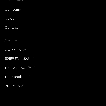
//
COMPANY
Company
News
Contact
//
SOCIAL
QUTOTEN.
↗
藝術喫茶いとゆふ
↗
TIME & SPACE ™︎
↗
The Sandbox
↗
PR TIMES
↗