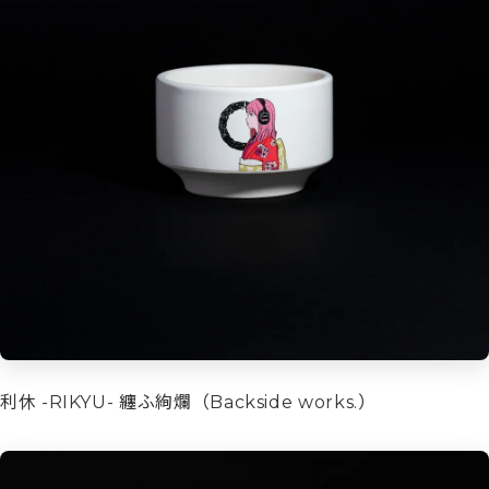
利休 -RIKYU- 纏ふ絢爛（Backside works.）