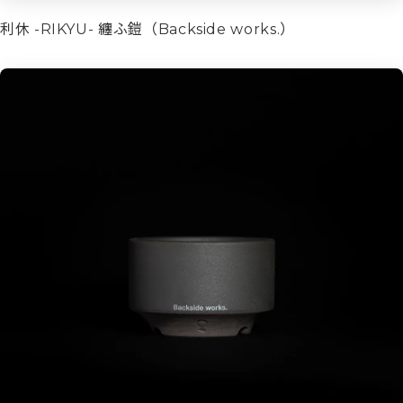
利休 -RIKYU- 纏ふ鎧（Backside works.）