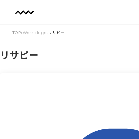
TOP
›
Works
›
logo
›
リサピー
リサピー