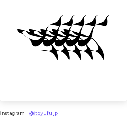
Instagram　
@itoyufu.jp