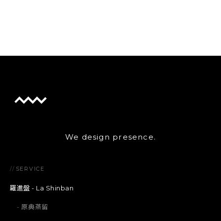
We design presence.
//
SERVICE
羅進盤 - La Shinban
原典蒸留