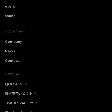
event
sound
//
COMPANY
Company
News
Contact
//
SOCIAL
QUTOTEN.
↗
藝術喫茶いとゆふ
↗
TIME & SPACE ™︎
↗