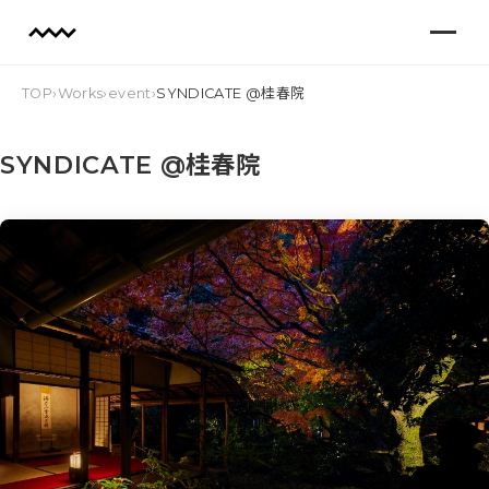
TOP
›
Works
›
event
›
SYNDICATE @桂春院
SYNDICATE @桂春院