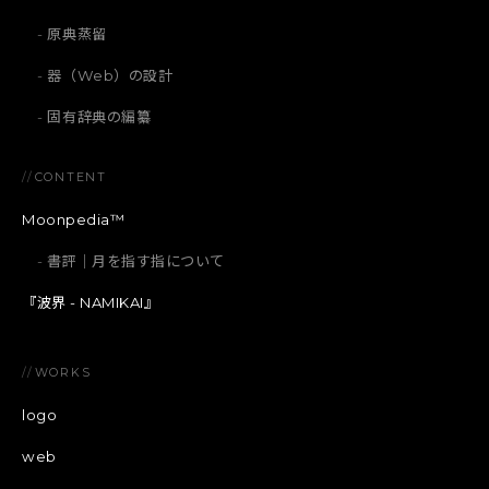
原典蒸留
器（Web）の設計
固有辞典の編纂
//
CONTENT
Moonpedia™
書評｜月を指す指について
『波界 - NAMIKAI』
//
WORKS
logo
web