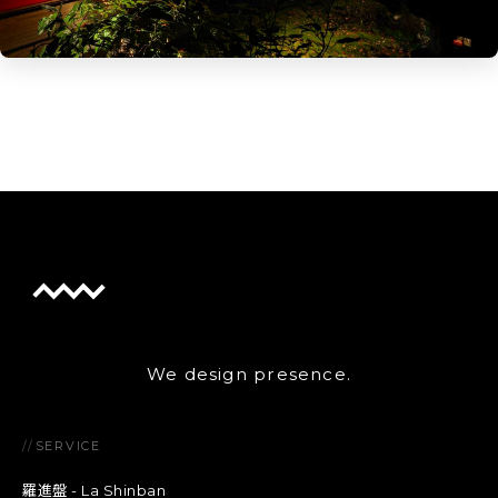
We design presence.
//
SERVICE
羅進盤 - La Shinban