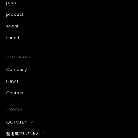
paper
product
event
sound
//
COMPANY
Company
News
Contact
//
SOCIAL
QUTOTEN.
↗
藝術喫茶いとゆふ
↗