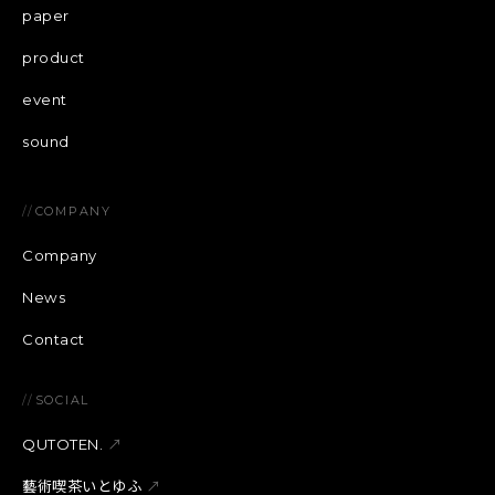
paper
product
event
sound
//
COMPANY
Company
News
Contact
//
SOCIAL
QUTOTEN.
↗
藝術喫茶いとゆふ
↗