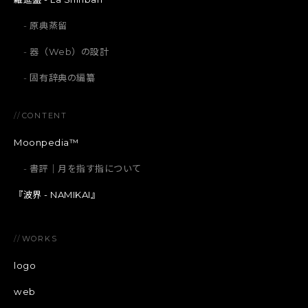
原典蒸留
器（Web）の設計
固有辞典の編纂
//
CONTENT
Moonpedia™
書評｜月を指す指について
『波界 - NAMIKAI』
//
WORKS
logo
web