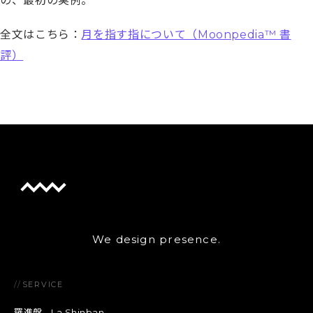
の、最初の実例。
全文はこちら：
月を指す指について（Moonpedia™ 書
評）
We design presence.
//
SERVICE
羅進盤 - La Shinban