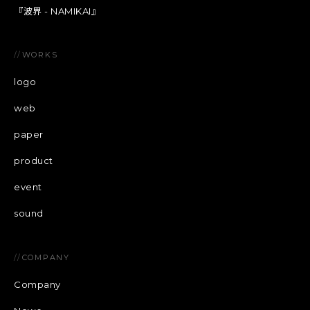
『波界 - NAMIKAI』
//
WORKS
logo
web
paper
product
event
sound
//
COMPANY
Company