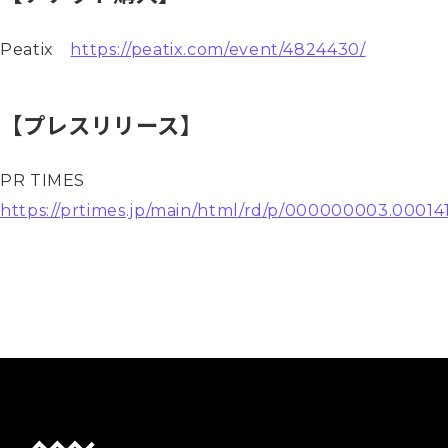
Peatix
https://peatix.com/event/4824430/
【プレスリリース】
PR TIMES
https://prtimes.jp/main/html/rd/p/000000003.00014