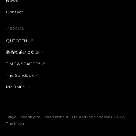
News
Contact
//
SOCIAL
QUTOTEN.
↗
藝術喫茶いとゆふ
↗
TIME & SPACE ™︎
↗
The Sandbox
↗
PR TIMES
↗
Tokyo, Japan
Kyoto, Japan
Joensuu, Finland
The Sandbox (-41,42)
The Moon