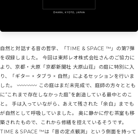
自然と対話する音の哲学、「TIME & SPACE ™︎」の第7弾
を収録しました。 今回は東邦レオ株式会社さんのご協力に
より、京都・大原「京都新聞社 大原山荘」の庭に特別に入
り、「ギター × タブラ × 自然」によるセッションを行いま
した。 ︎〰︎〰︎〰︎〰︎ この庭はまだ未完成で、庭師の方々ととも
に“これまで存在しなかった庭”を創造している最中とのこ
と。 手は入っていながら、あえて残された「余白」までも
が自然として呼吸していました。 奥に静かに佇む茶室も移
築されたもので、これから修繕を控えているそうです。
TIME & SPACE ™︎は「音の定点観測」という側面を持って