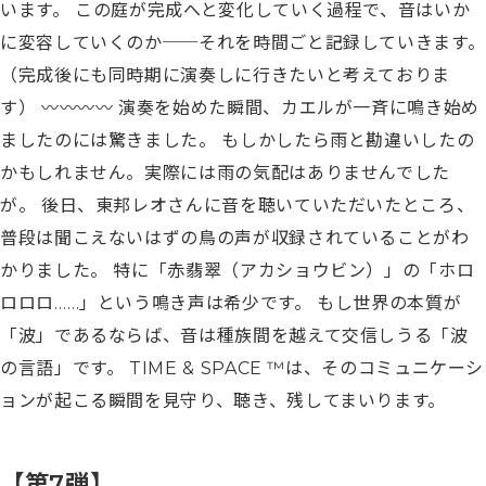
います。 この庭が完成へと変化していく過程で、音はいか
に変容していくのか──それを時間ごと記録していきます。
（完成後にも同時期に演奏しに行きたいと考えておりま
す） ︎〰︎〰︎〰︎〰︎ 演奏を始めた瞬間、カエルが一斉に鳴き始め
ましたのには驚きました。 もしかしたら雨と勘違いしたの
かもしれません。実際には雨の気配はありませんでした
が。 後日、東邦レオさんに音を聴いていただいたところ、
普段は聞こえないはずの鳥の声が収録されていることがわ
かりました。 特に「赤翡翠（アカショウビン）」の「ホロ
ロロロ……」という鳴き声は希少です。 もし世界の本質が
「波」であるならば、音は種族間を越えて交信しうる「波
の言語」です。 TIME & SPACE ™︎は、そのコミュニケーシ
ョンが起こる瞬間を見守り、聴き、残してまいります。
【第7弾】