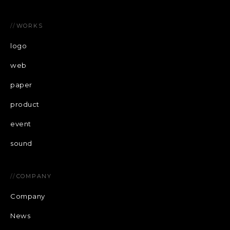
//
WORKS
logo
web
paper
product
event
sound
//
COMPANY
Company
News