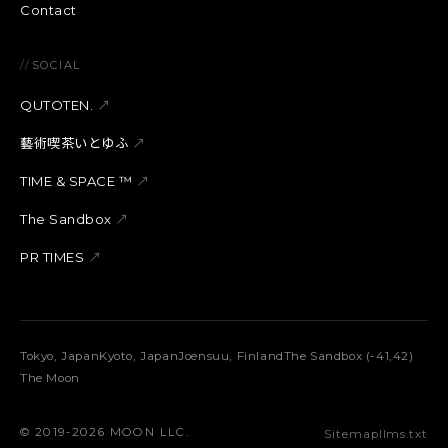
Contact
//
SOCIAL
QUTOTEN.
↗
藝術喫茶いとゆふ
↗
TIME & SPACE ™︎
↗
The Sandbox
↗
PR TIMES
↗
Tokyo, Japan
Kyoto, Japan
Joensuu, Finland
The Sandbox (-41,42)
The Moon
©︎ 2019-2026 MOON LLC.
Sitemap
llms.txt