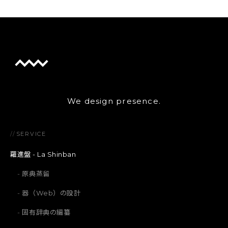
We design presence.
//
SERVICE
羅進盤 - La Shinban
原典蒸留
器（Web）の設計
固有辞典の編纂