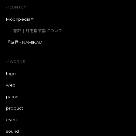
//
CONTENT
Moonpedia™
書評｜月を指す指について
『波界 - NAMIKAI』
//
WORKS
logo
web
paper
product
event
sound