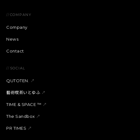
//
COMPANY
Company
News
Contact
//
SOCIAL
QUTOTEN.
↗
藝術喫茶いとゆふ
↗
TIME & SPACE ™︎
↗
The Sandbox
↗
PR TIMES
↗