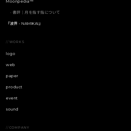
Moonpedia™
書評｜月を指す指について
『波界 - NAMIKAI』
//
WORKS
logo
web
paper
product
event
sound
//
COMPANY