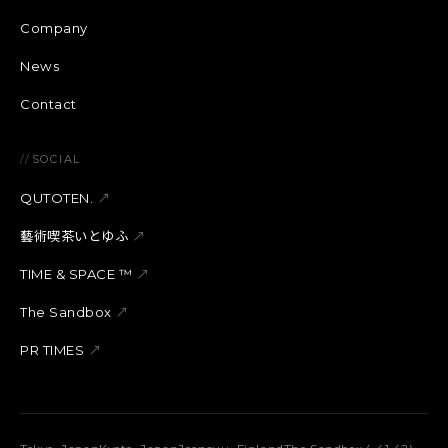
Company
News
Contact
//
SOCIAL
QUTOTEN.
↗
藝術喫茶いとゆふ
↗
TIME & SPACE ™︎
↗
The Sandbox
↗
PR TIMES
↗