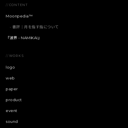
//
CONTENT
Moonpedia™
書評｜月を指す指について
『波界 - NAMIKAI』
//
WORKS
logo
web
paper
product
event
sound