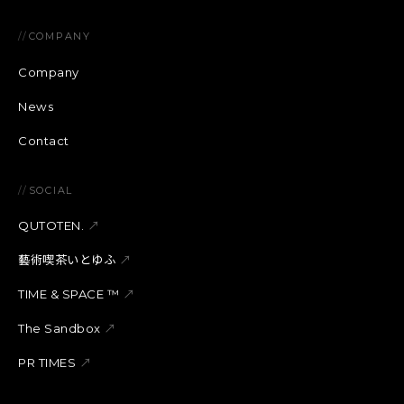
//
COMPANY
Company
News
Contact
//
SOCIAL
QUTOTEN.
↗
藝術喫茶いとゆふ
↗
TIME & SPACE ™︎
↗
The Sandbox
↗
PR TIMES
↗