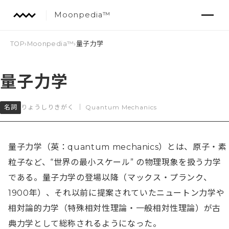
Moonpedia™
TOP
›
Moonpedia™
›
量子力学
量子力学
名詞
りょうしりきがく
｜
Quantum Mechanics
量子力学（英：quantum mechanics）とは、原子・素
粒子など、“世界の最小スケール” の物理現象を扱う力学
である。量子力学の登場以降（マックス・プランク、
1900年）、それ以前に提案されていたニュートン力学や
相対論的力学（特殊相対性理論・一般相対性理論）が古
典力学として総称されるようになった。