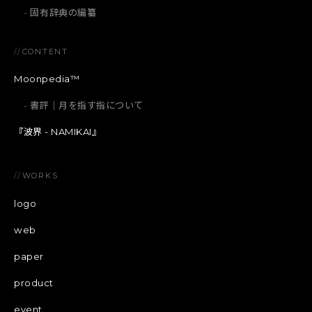
固有辞典の編纂
//
CONTENT
Moonpedia™
書評｜月を指す指について
『波界 - NAMIKAI』
//
WORKS
logo
web
paper
product
event