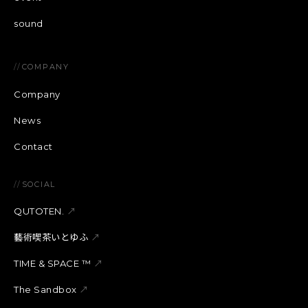
sound
//
COMPANY
Company
News
Contact
//
SOCIAL
QUTOTEN.
↗
藝術喫茶いとゆふ
↗
TIME & SPACE ™︎
↗
The Sandbox
↗