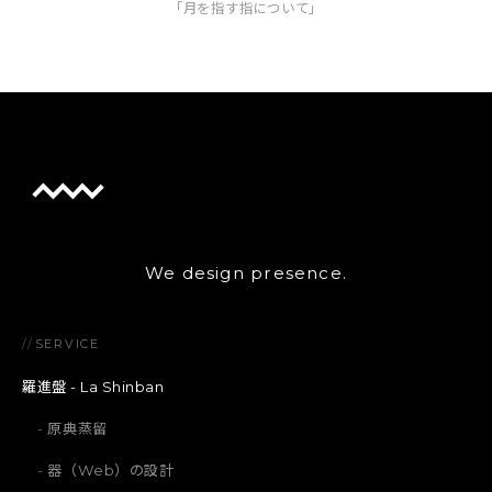
「月を指す指について」
We design presence.
//
SERVICE
羅進盤 - La Shinban
原典蒸留
器（Web）の設計