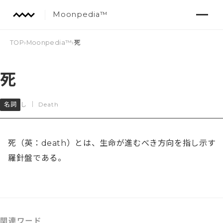
Moonpedia™
TOP
›
Moonpedia™
›
死
死
名詞
し
｜
Death
死（英：death）とは、生命が進むべき方向を指し示す
羅針盤である。
関連ワード