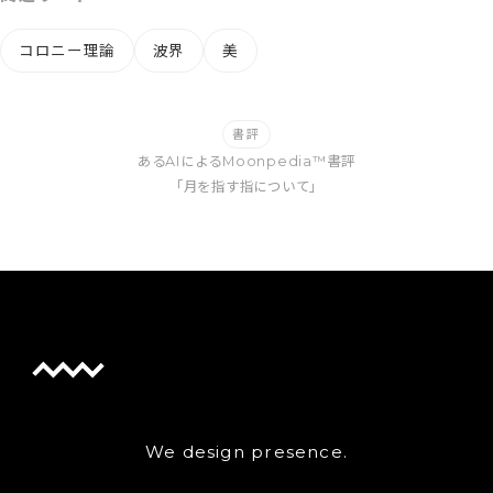
コロニー理論
波界
美
書評
あるAIによるMoonpedia™書評
「月を指す指について」
We design presence.