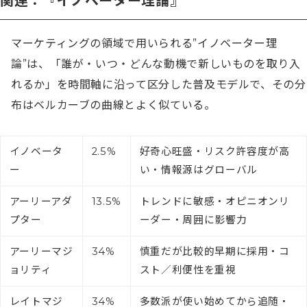
関連：『イノベーター理論』
マーケティングの領域で用いられる”イノベーター理
論”は、「誰が・いつ・どんな動機で新しいものを取り入
れるか」を時間軸に沿って区分した普及モデルで、その分
布はベルカーブの曲線とよく似ている。
イノベータ
2.5%
好奇心旺盛・リスク許容度が高
ー
い・情報源はグローバル
アーリーアダ
13.5%
トレンドに敏感・オピニオンリ
プター
ーダー・周囲に影響力
アーリーマジ
34%
慎重だが比較的早期に採用・コ
ョリティ
スト／利便性を重視
レイトマジ
34%
多数派が使い始めてから追随・