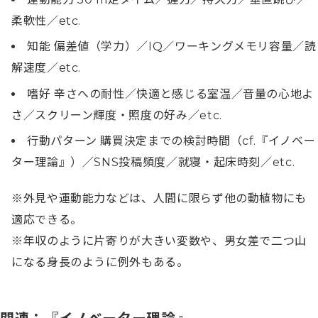
柔軟性／etc.
知能 偏差値（学力）／IQ／ワーキングメモリ容量／読
解速度／etc.
嗜好 辛さへの耐性／快適と感じる室温／音量の心地よ
さ／スクリーン輝度・照度の好み／etc.
行動パターン 購買決定までの検討時間（cf.『イノベー
ター理論』）／SNS投稿頻度／就寝・起床時刻／etc.
※外見や運動能力などは、人間に限らず他の動植物にも
適応できる。

※年収のように片寄りが大きい変数や、男女差で二つ山
になる身長のように例外もある。