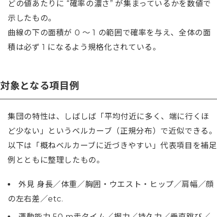
どの値あたりに “確率の濃さ” が集まっているかを数値で
示したもの。

曲線の下の面積が 0 〜 1 の範囲で確率を与え、全体の面
積は必ず 1 になるよう規格化されている。
対象となる項目例
集団の特性は、しばしば「平均付近に多く、端に行くほ
ど少ない」というベルカーブ（正規分布）で近似できる。

以下は「概ねベルカーブに近づきやすい」代表項目を補足
例とともに整理したもの。
外見 身長／体重／胸囲・ウエスト・ヒップ／肩幅／顔
の左右差／etc.
運動能力 50 m走タイム／握力／持久力／垂直跳び／