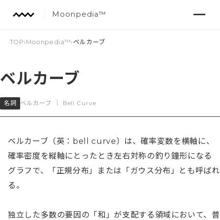
Moonpedia™
TOP
›
Moonpedia™
›
ベルカーブ
ベルカーブ
名詞
ベルカーブ
｜
Bell Curve
ベルカーブ（英：bell curve）は、確率変数を横軸に、
確率密度を縦軸にとったとき左右対称の釣り鐘形になる
グラフで、「正規分布」または「ガウス分布」とも呼ばれ
る。

独立した多数の要因の「和」が支配する領域において、普