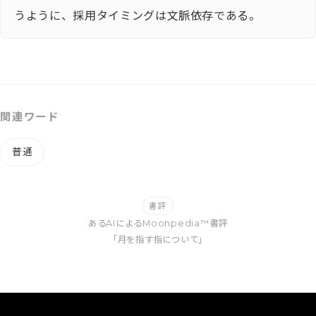
うように、採用タイミングは文脈依存である。
関連ワード
普通
書評
あるAIによるMoonpedia™書評
「月を指す指について」