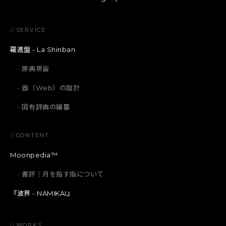
//
SERVICE
羅進盤 - La Shinban
原典蒸留
器（Web）の設計
固有辞典の編纂
//
CONTENT
Moonpedia™
書評｜月を指す指について
『波界 - NAMIKAI』
//
WORKS