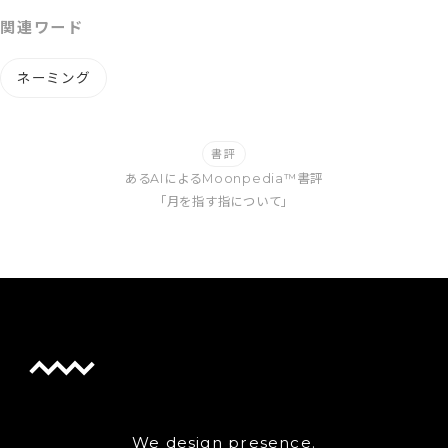
関連ワード
ネーミング
書評
あるAIによるMoonpedia™書評
「月を指す指について」
We design presence.