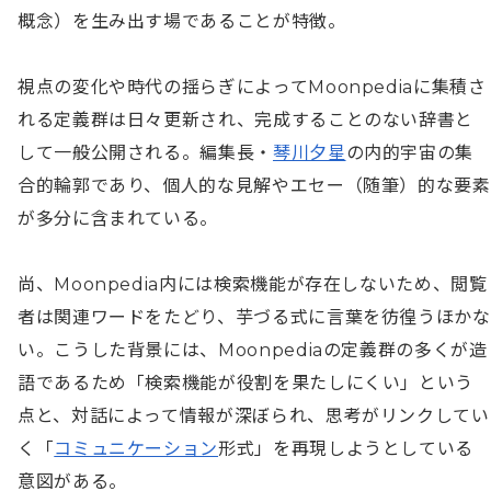
概念）を生み出す場であることが特徴。

視点の変化や時代の揺らぎによってMoonpediaに集積さ
れる定義群は日々更新され、完成することのない辞書と
して一般公開される。編集長・
琴川夕星
の内的宇宙の集
合的輪郭であり、個人的な見解やエセー（随筆）的な要素
が多分に含まれている。

尚、Moonpedia内には検索機能が存在しないため、閲覧
者は関連ワードをたどり、芋づる式に言葉を彷徨うほかな
い。こうした背景には、Moonpediaの定義群の多くが造
語であるため「検索機能が役割を果たしにくい」という
点と、対話によって情報が深ぼられ、思考がリンクしてい
く「
コミュニケーション
形式」を再現しようとしている
意図がある。