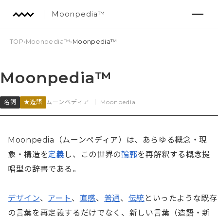
Moonpedia™
TOP
›
Moonpedia™
›
Moonpedia™︎
Moonpedia™︎
名詞
★造語
ムーンペディア
｜
Moonpedia
Moonpedia（ムーンぺディア）は、あらゆる概念・現
象・構造を
定義
し、この世界の
輪郭
を再解釈する概念提
唱型の辞書である。

デザイン
、
アート
、
直感
、
普通
、
伝統
といったような既存
の言葉を再定義するだけでなく、新しい言葉（造語・新