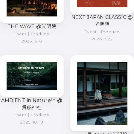
NEXT JAPAN CLASSIC @
光明院
THE WAVE @光明院
Event｜Produce
Event｜Produce
2026. 3.22
2026. 6. 6
AMBIENT in Nature™︎ @
貴船神社
Event｜Produce
2025. 10. 19