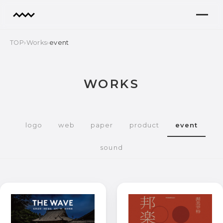
TOP
›
Works
›
event
WORKS
logo
web
paper
product
event
sound