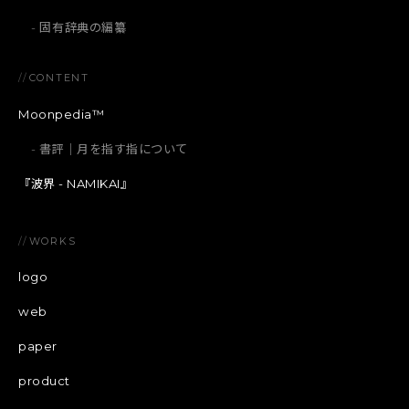
固有辞典の編纂
//
CONTENT
Moonpedia™
書評｜月を指す指について
『波界 - NAMIKAI』
//
WORKS
logo
web
paper
product