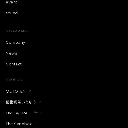
event
sound
//
COMPANY
Company
News
Contact
//
SOCIAL
QUTOTEN.
↗
藝術喫茶いとゆふ
↗
TIME & SPACE ™︎
↗
The Sandbox
↗