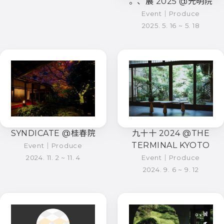
。、展 2025 @光明院
Event｜Produce
2025. 5. 16 ~ 5. 18
九十十 2024 @THE
SYNDICATE @桂春院
TERMINAL KYOTO
Event｜Produce
Event｜Produce
2024. 11. 2 ~ 11. 4
2024. 9. 6 ~ 9. 12